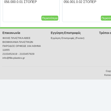
056.000.0.01 ΣΤΟΠΕΡ
056.001.0.02 ΣΤΟΠΕΡ
Περισσότερα
Περισσ
Επικοινωνία
Εγγύηση Επιστροφές
Τρόποι 
ΦΙΛΗΣ ΠΛΑΣΤΙΚΑ ΑΒΕΕ
Εγγύηση Επιστροφές (Footer)
ΒΙΟΜΗΧΑΝΙΑ ΠΛΑΣΤΙΚΩΝ
ΠΑΡΟΔΟΣ ΟΡΦΕΩΣ 164 ΑΘΗΝΑ
11855
2103452419 - 2103457929
info@filis-plastics.gr
Copy
Κατασ