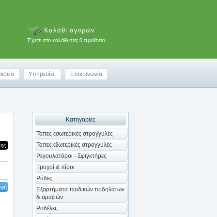
Καλάθι αγορών
Έχετε στο καλάθι σας 0 προϊόντα
αιρεία
Υπηρεσίες
Επικοινωνία
Κατηγορίες
Τάπες εσωτερικές στρογγυλές
Τάπες εξωτερικές στρογγυλές
κης
Ρεγουλατόροι - Σφιγκτήρες
Τροχοί & πίροι
Ρόδες
οφή
Εξαρτήματα παιδικών ποδηλάτων
& αμαξιών
Ροδέλες