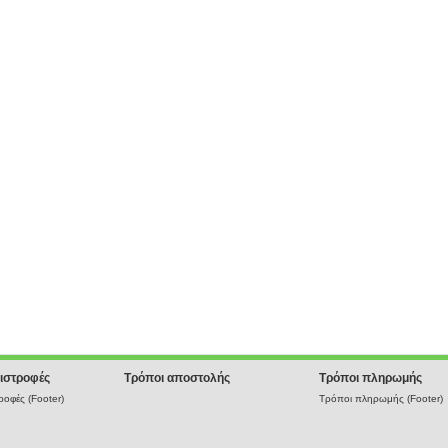
ιστροφές
Τρόποι αποστολής
Τρόποι πληρωμής
οφές (Footer)
Τρόποι πληρωμής (Footer)