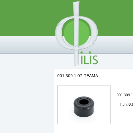
001.309.1.07 ΠΕΛΜΑ
001.309.
0.
Τιμή: