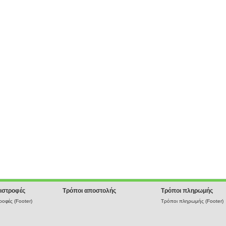
ιστροφές
Τρόποι αποστολής
Τρόποι πληρωμής
οφές (Footer)
Τρόποι πληρωμής (Footer)