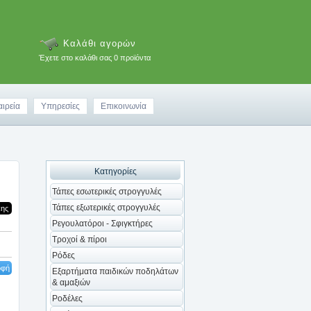
Καλάθι αγορών
Έχετε στο καλάθι σας 0 προϊόντα
αιρεία
Υπηρεσίες
Επικοινωνία
Κατηγορίες
Τάπες εσωτερικές στρογγυλές
Τάπες εξωτερικές στρογγυλές
κης
Ρεγουλατόροι - Σφιγκτήρες
Τροχοί & πίροι
Ρόδες
οφή
Εξαρτήματα παιδικών ποδηλάτων
& αμαξιών
Ροδέλες