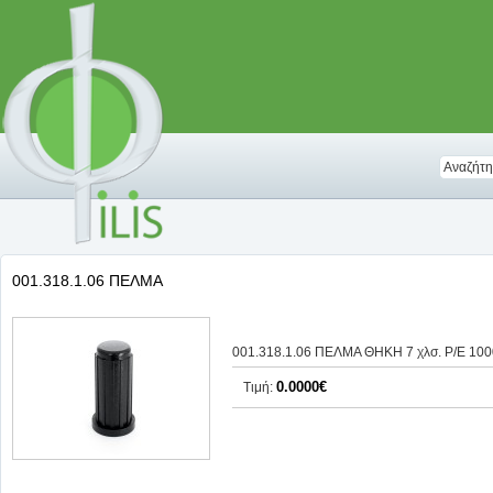
001.318.1.06 ΠΕΛΜΑ
001.318.1.06 ΠΕΛΜΑ ΘΗΚΗ 7 χλσ. Ρ/Ε 100
0.0000€
Τιμή: