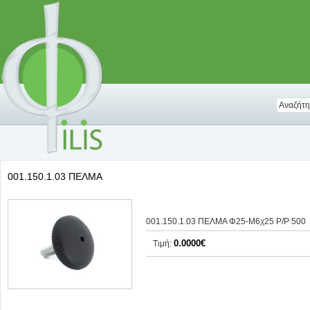
001.150.1.03 ΠΕΛΜΑ
001.150.1.03 ΠΕΛΜΑ Φ25-Μ6χ25 Ρ/Ρ 500
0.0000€
Τιμή: