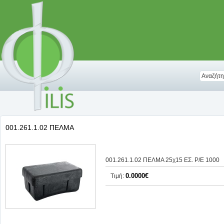
001.261.1.02 ΠΕΛΜΑ
001.261.1.02 ΠΕΛΜΑ 25χ15 ΕΣ. Ρ/Ε 1000
0.0000€
Τιμή: