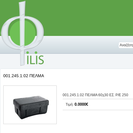
001.245.1.02 ΠΕΛΜΑ
001.245.1.02 ΠΕΛΜΑ 60χ30 ΕΣ. Ρ/Ε 250
0.0000€
Τιμή: