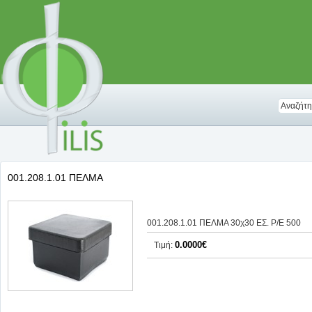
001.208.1.01 ΠΕΛΜΑ
001.208.1.01 ΠΕΛΜΑ 30χ30 ΕΣ. Ρ/Ε 500
0.0000€
Τιμή: