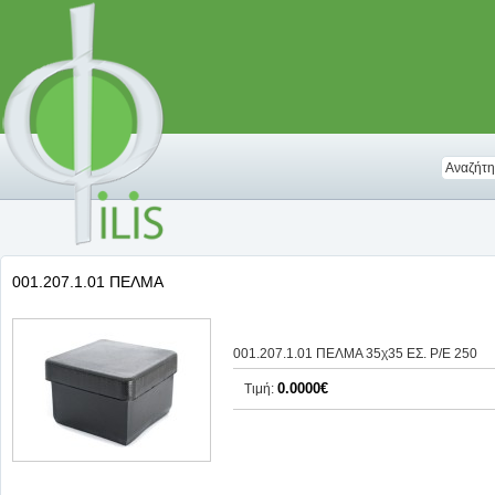
001.207.1.01 ΠΕΛΜΑ
001.207.1.01 ΠΕΛΜΑ 35χ35 ΕΣ. Ρ/Ε 250
0.0000€
Τιμή: