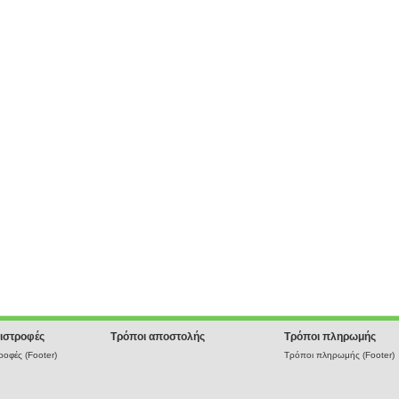
ιστροφές
Τρόποι αποστολής
Τρόποι πληρωμής
οφές (Footer)
Τρόποι πληρωμής (Footer)