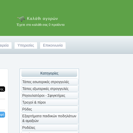
Καλάθι αγορών
Έχετε στο καλάθι σας 0 προϊόντα
αιρεία
Υπηρεσίες
Επικοινωνία
Κατηγορίες
Τάπες εσωτερικές στρογγυλές
Τάπες εξωτερικές στρογγυλές
κης
Ρεγουλατόροι - Σφιγκτήρες
Τροχοί & πίροι
Ρόδες
οφή
Εξαρτήματα παιδικών ποδηλάτων
& αμαξιών
Ροδέλες