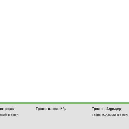
ιστροφές
Τρόποι αποστολής
Τρόποι πληρωμής
οφές (Footer)
Τρόποι πληρωμής (Footer)