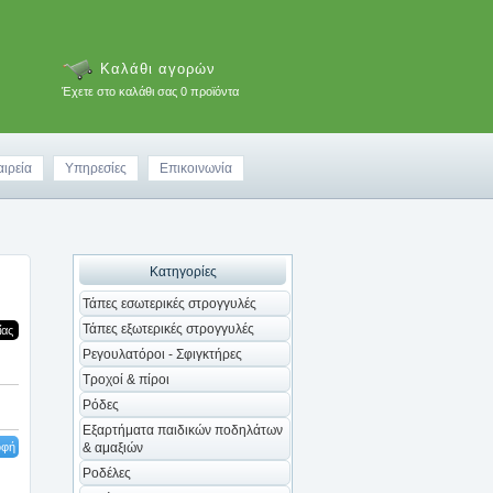
Καλάθι αγορών
Έχετε στο καλάθι σας 0 προϊόντα
αιρεία
Υπηρεσίες
Επικοινωνία
Κατηγορίες
Τάπες εσωτερικές στρογγυλές
Τάπες εξωτερικές στρογγυλές
ίας
Ρεγουλατόροι - Σφιγκτήρες
Τροχοί & πίροι
Ρόδες
Εξαρτήματα παιδικών ποδηλάτων
οφή
& αμαξιών
Ροδέλες