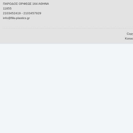
ΠΑΡΟΔΟΣ ΟΡΦΕΩΣ 164 ΑΘΗΝΑ
11855
2103452419 - 2103457929
info@filis-plastics.gr
Copy
Κατασ